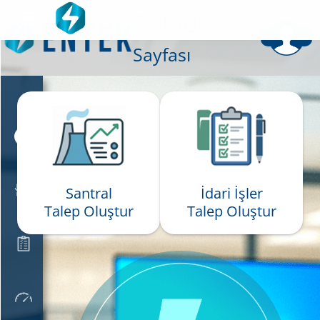
☰
Başlangıç
Sayfası
Oluştur
Taleplerim
Santral
İdari İşler
Talep Oluştur
Talep Oluştur
Görevlerim
Panel